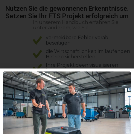
Nutzen Sie die gewonnenen Erkenntnisse.
Setzen Sie Ihr FTS Projekt erfolgreich um
In unserem Handbuch erfahren Sie
unter anderem, wie Sie:
vermeidbare Fehler vorab
beseitigen
die Wirtschaftlichkeit im laufenden
Betrieb sicherstellen
Ihre Projektideen visualisieren
können
und vieles mehr
Über ProLog Automation
Wir sind davon überzeugt, dass Fahrerlose
Transportsysteme die Zukunft der
innerbetrieblichen Logistik sind.
Mit unserer langjährigen Erfahrung und