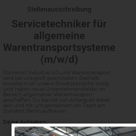
Stellenausschreibung
Servicetechniker für
allgemeine
Warentransportsysteme
(m/w/d)
Stichwort Industrie 4.0 und Warentransport
wird bei uns groß geschrieben. Deshalb
erweitern wir unsere Einsatzbereiche stetig
und haben neue Unternehmensfelder im
Bereich allgemeiner Warentransport
geschaffen. Du kannst von Anfang an dabei
sein und mit uns gemeinsam ein Team am
Standort Berlin aufbauen.
Deine Aufgaben:
Analyse und Behebung von