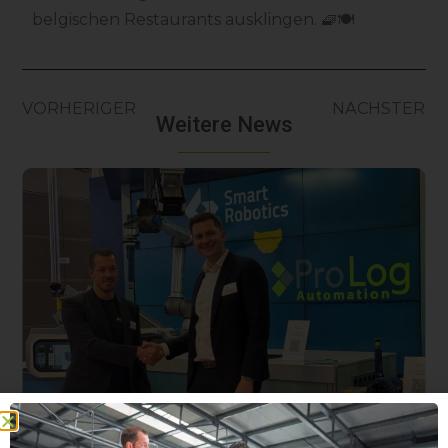
belgischen Restaurants ausklingen. 🧇🍽
VORHERIGER
NÄCHSTER
Weitere News