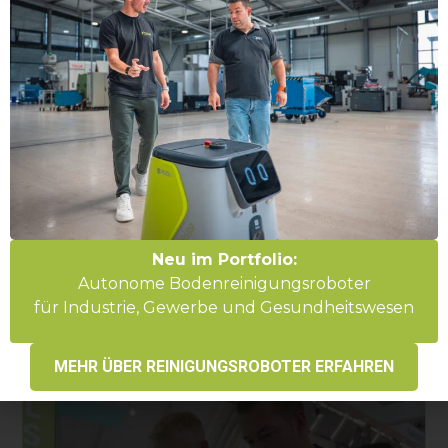
Erfolgsgeschichten
Smart Robotics und ProLog Automation
vereinbaren strategische Partnerschaft
31. März 2026
Die Unternehmen geben im Rahmen der internationalen
Fachmesse für Intralogistik-Lösungen und
Prozessmanagement LogiMAT den Start...
Neu im Portfolio:
Autonome Bodenreinigungsroboter
für Industrie, Gewerbe und Gesundheitswesen
Mehr erfahren
MEHR ÜBER REINIGUNGSROBOTER ERFAHREN