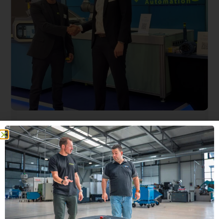
Erfolgsgeschichten
Smart Robotics und ProLog Automation
vereinbaren strategische Partnerschaft
31. März 2026
Die Unternehmen geben im Rahmen der internationalen
Fachmesse für Intralogistik-Lösungen und
Prozessmanagement LogiMAT den Start...