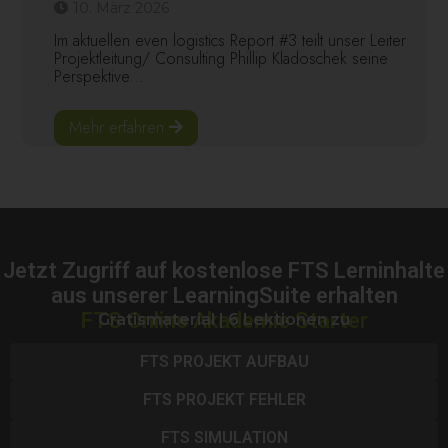
10. März 2026
Im aktuellen even logistics Report #3 teilt unser Leiter
Projektleitung/ Consulting Phillip Kladoschek seine
Perspektive...
Mehr erfahren
Jetzt Zugriff auf kostenlose FTS Lerninhalte
aus unserer LearningSuite erhalten
FTS Online Akademie Starter
Gratismaterial | 6 Lektionen zu
FTS PROJEKT AUFBAU
FTS PROJEKT FEHLER
FTS SIMULATION