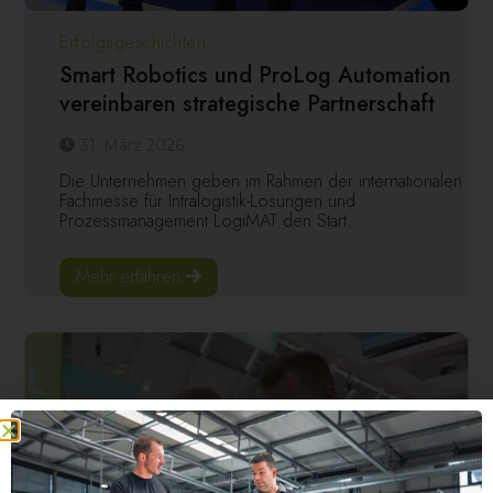
Erfolgsgeschichten
Smart Robotics und ProLog Automation
vereinbaren strategische Partnerschaft
31. März 2026
Die Unternehmen geben im Rahmen der internationalen
Fachmesse für Intralogistik-Lösungen und
Prozessmanagement LogiMAT den Start...
Mehr erfahren