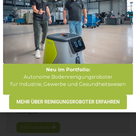
Neu im Portfolio:
News
Autonome Bodenreinigungsroboter
LogiMAT 2026 – Unser Rückblick!
für Industrie, Gewerbe und Gesundheitswesen
27. März 2026
Gemeinsam mit unserem Mitaussteller Continua Systems
MEHR ÜBER REINIGUNGSROBOTER ERFAHREN
GmbH konnten wir zeigen, wie mobile Robotik die
Intralogistik...
Mehr erfahren