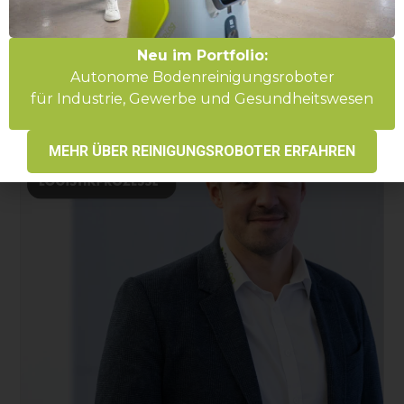
GmbH konnten wir zeigen, wie mobile Robotik die
Intralogistik...
Neu im Portfolio:
Mehr erfahren
Autonome Bodenreinigungsroboter
für Industrie, Gewerbe und Gesundheitswesen
MEHR ÜBER REINIGUNGSROBOTER ERFAHREN