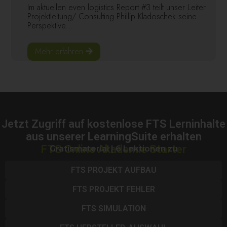
Im aktuellen even logistics Report #3 teilt unser Leiter
Projektleitung/ Consulting Phillip Kladoschek seine
Perspektive...
Mehr erfahren
Jetzt Zugriff auf kostenlose FTS Lerninhalte
aus unserer LearningSuite erhalten
FTS Online Akademie Starter
Gratismaterial | 6 Lektionen zu
FTS PROJEKT AUFBAU
FTS PROJEKT FEHLER
FTS SIMULATION