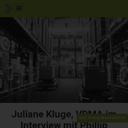
Juliane Kluge, VDMA im
NEU: REINIGUNGSROBOTER
Interview mit Phillip