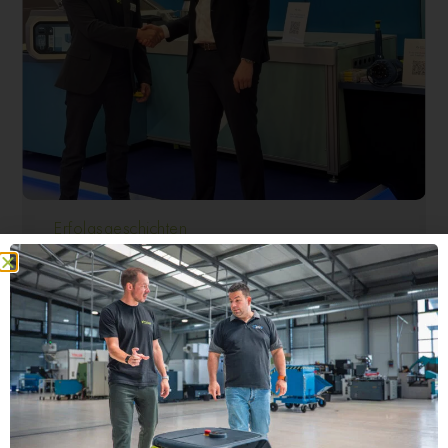
Erfolgsgeschichten
Smart Robotics und ProLog Automation
vereinbaren strategische Partnerschaft
31. März 2026
Die Unternehmen geben im Rahmen der internationalen
Fachmesse für Intralogistik-Lösungen und
Prozessmanagement LogiMAT den Start...
Mehr erfahren