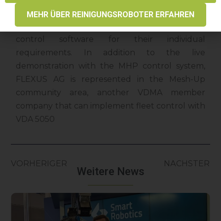
by the Mesh-Up. However, users can already
MEHR ÜBER REINIGUNGSROBOTER ERFAHREN
choose from a variety of different master
control software for their individual
requirements. In addition to the live
demonstration with the MHP control system,
FLEXUS AG is represented in the Mesh-Up
community area, another VDMA member
company that can implement fleet control with
VDA 5050
VORHERIGER
NÄCHSTER
Weitere News