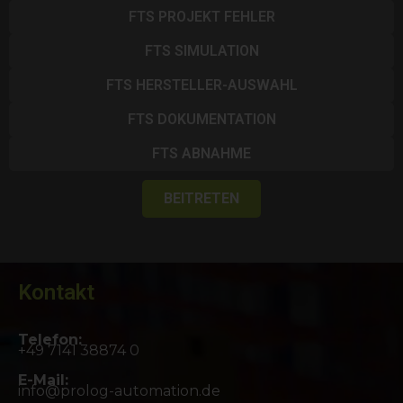
FTS PROJEKT FEHLER
FTS SIMULATION
FTS HERSTELLER-AUSWAHL
FTS DOKUMENTATION
FTS ABNAHME
BEITRETEN
Kontakt
Telefon:
+49 7141 38874 0
E-Mail:
info@prolog-automation.de