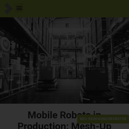
Mobile Robots in
NEU: REINIGUNGSROBOTER
Production: Mesh-Up